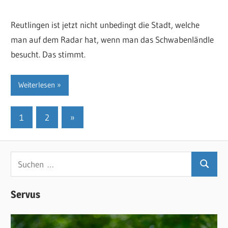
Reutlingen ist jetzt nicht unbedingt die Stadt, welche
man auf dem Radar hat, wenn man das Schwabenländle
besucht. Das stimmt.
Weiterlesen
Seitennummerierung
Nächste
1
2
»
Beiträge
der
Beiträge
Suchen
Suchen
nach:
Servus